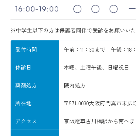
※中学生以下の方は保護者同伴で受診をお願いいた
受付時間
午前：11：30まで 午後：18
休診日
木曜、土曜午後、日曜祝日
薬剤処方
院内処方
所在地
〒571-0030
大阪府門真市末広町3
アクセス
京阪電車古川橋駅から南へま